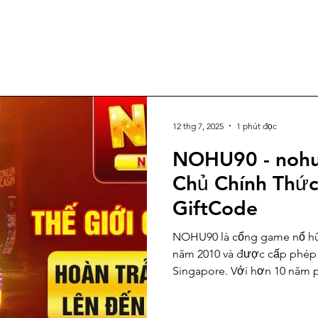
12 thg 7, 2025
1 phút đọc
NOHU90 - nohu
Chủ Chính Thứ
GiftCode
NOHU90 là cổng game nổ hũ trực tuyến uy tín, ra mắt từ
năm 2010 và được cấp phép
Singapore. Với hơn 10 năm p