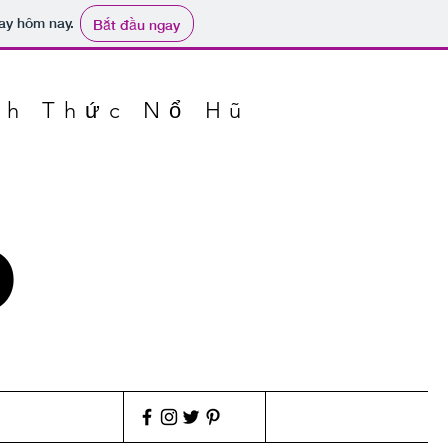
ay hôm nay.
Bắt đầu ngay
nh Thức Nổ Hũ
0