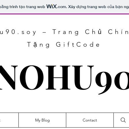
bằng trình tạo trang web
.com
. Xây dựng trang web của bạn ng
u90.soy – Trang Chủ Chí
Tặng GiftCode
NOHU9
t
My Blog
Contact